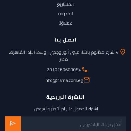
المشاريع
المدونة
عملاؤنا
اتصل بنا
4 شارع مظلوم باشا، مبنى أنور وجدي , وسط البلد، القاهرة،
location_on
مصر
+201016060008
phone
info@fama.com.eg
mail
النشرة البريدية
اشترك للحصول على آخر الأخبار والعروض.
send