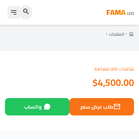
FAMA
search
LED
المنتجات
home
chevron_right
chevron_right
الرئيسية
شاشات LED شفافة
Featured
$4,500.00
طلب عرض سعر
واتساب
mail